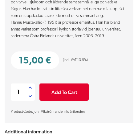
och tvivel, sjukdom och åldrande samt samhälleliga och etiska
frågor. Han har fortsatt sin litterära verksamhet och har ofta uppträtt
som en uppskattad talare i de mest olika sammanhang.
Hannu Mustakallio (f. 1951) är professor emeritus. Han har bland
annat verkat som professor i kyrkohistoria vid Joensuu universitet,
sedermera Östra Finlands universitet, åren 2003–2019.
15,00
€
(incl. VAT 13.5%)
John
Add To Cart
Vikström
under
Product Code: John Vikström under nio årtionden
nio
årtionden
:
Additional information