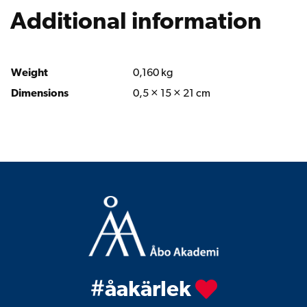
Från
Additional information
teologie
studerande
till
Weight
0,160 kg
ärkebiskop
Dimensions
0,5 × 15 × 21 cm
emeritus
quantity
#åakärlek