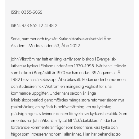
ISSN: 0355-6069
ISBN: 978-952-12-4148-2
Serie, nummer och tryckår: Kyrkohistoriska arkivet vid Åbo
Akademi, Meddelanden 53, Åbo 2022
John Vikström har haft en lång karriär som biskop i Evangelisk-
lutherska kyrkan i Finland under åren 1970–1998. När han tillträdde
som biskop i Borgå stift år 1970 var han endast 39 år gammal. År
1982 blev han ärkebiskop i Åbo ärkestift. Redan under barndomen
och studieåren fick Vikström en mångsidig vägkost för sina
kommande uppgifter. Under hans sexton år långa
ärkebiskopsperiod genomfördes många stora reformer såsom nya
psalmböcker, en ny finsk bibelöversättning, en ny kyrkolag,
prästvigningen av kvinnor och en förnyelse av kyrkans heraldik. Som
emeritus har John Vikström flyttat till ”åskådarläktaren”, där han
fortfarande kommenterar frågor som berör hans kära kyrka och
frågor som intresserar honom i allmänhet. Han har behandlat tro