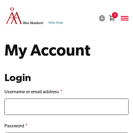
Skip
to
0
Shoppi
content
Web Shop
cart
My Account
Login
Username or email address
*
Password
*