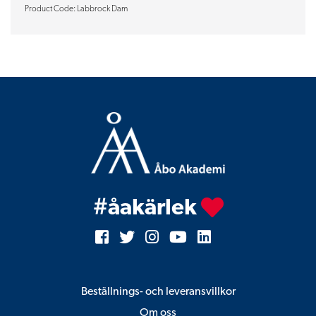
Product Code: Labbrock Dam
#åakärlek
Facebook
Twitter
Instagram
YouTube
LinkedIn
Beställnings- och leveransvillkor
Om oss