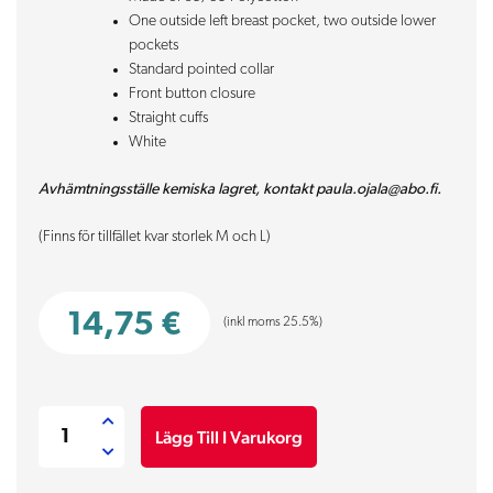
One outside left breast pocket, two outside lower
pockets
Standard pointed collar
Front button closure
Straight cuffs
White
Avhämtningsställe kemiska lagret, kontakt paula.ojala@abo.fi.
(Finns för tillfället kvar storlek M och L)
14,75
€
(inkl moms 25.5%)
Labbrock
Lägg Till I Varukorg
Dam
mängd