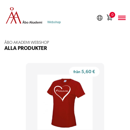
Skippa
till
0
Köpkorg
innehåll
Webshop
ÅBO AKADEMI WEBSHOP
ALLA PRODUKTER
5,60
€
från