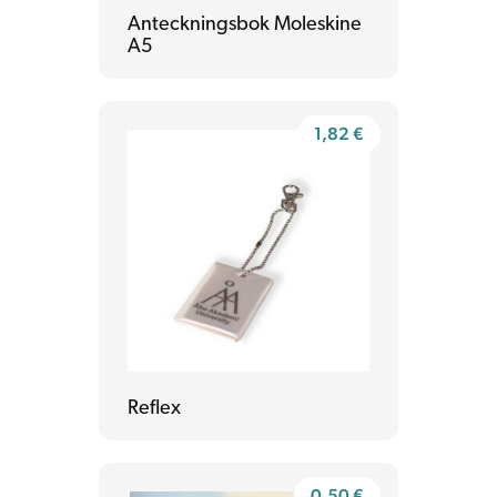
Anteckningsbok Moleskine
A5
1,82
€
Reflex
0,50
€