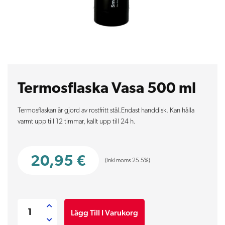
Termosflaska Vasa 500 ml
Termosflaskan är gjord av rostfritt stål.Endast handdisk. Kan hålla
varmt upp till 12 timmar, kallt upp till 24 h.
20,95
€
(inkl moms 25.5%)
Termosflaska
Lägg Till I Varukorg
Vasa