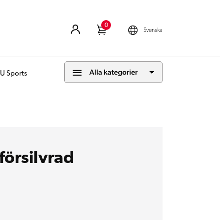
0
Logga
Köpkorg
Svenska
Aktuellt
språk
in
till
Alla kategorier
ditt
U Sports
konto
försilvrad