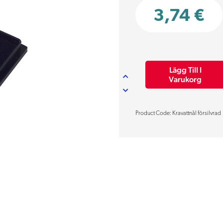
3,74
€
Lägg Till I
Kravattnål
Varukorg
försilvrad
mängd
Product Code: Kravattnål försilvrad